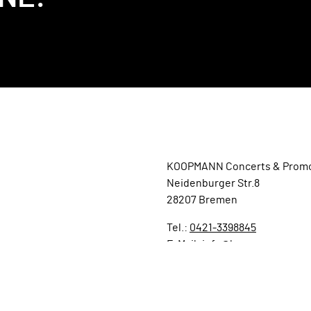
KOOPMANN Concerts & Promo
Neidenburger Str.8
28207 Bremen
Tel.:
0421-3398845
E-Mail:
info@koopmann-conce
Impressum
Datenschutz